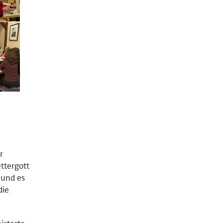
r
ttergott
 und es
die