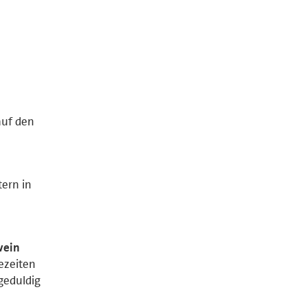
auf den
ern in
wein
tezeiten
geduldig