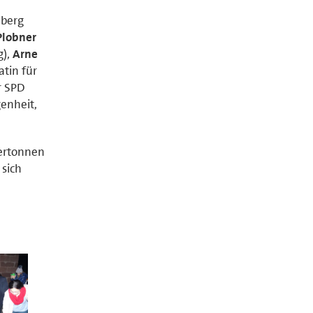
nberg
Plobner
g),
Arne
tin für
r SPD
enheit,
uertonnen
sich