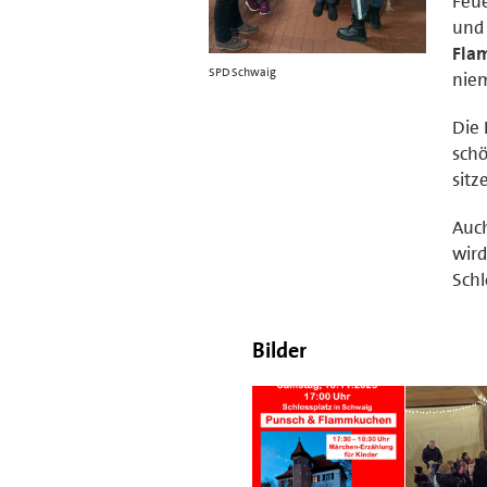
Feue
und 
Fla
SPD Schwaig
niem
Die 
schö
sitz
Auc
wird
Schl
Bilder