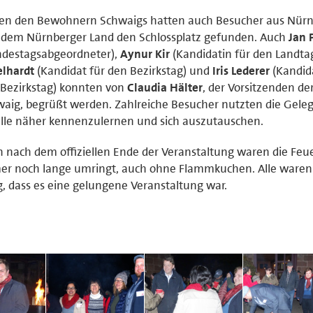
en den Bewohnern Schwaigs hatten auch Besucher aus Nür
 dem Nürnberger Land den Schlossplatz gefunden. Auch
Jan 
ndestagsabgeordneter),
Aynur Kir
(Kandidatin für den Landta
elhardt
(Kandidat für den Bezirkstag) und
Iris Lederer
(Kandida
Bezirkstag) konnten von
Claudia Hälter
, der Vorsitzenden de
aig, begrüßt werden. Zahlreiche Besucher nutzten die Geleg
alle näher kennenzulernen und sich auszutauschen.
 nach dem offiziellen Ende der Veranstaltung waren die Fe
r noch lange umringt, auch ohne Flammkuchen. Alle waren 
g, dass es eine gelungene Veranstaltung war.