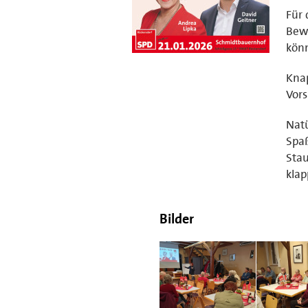
Für 
Bew
kön
Knap
Vors
Natü
Spaß
Sta
klap
Bilder