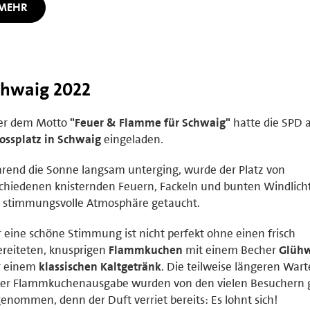
MEHR
chwaig 2022
er dem Motto
"Feuer & Flamme für Schwaig"
hatte die SPD 
ossplatz in Schwaig
eingeladen.
end die Sonne langsam unterging, wurde der Platz von
chiedenen knisternden Feuern, Fackeln und bunten Windlicht
e stimmungsvolle Atmosphäre getaucht.
 eine schöne Stimmung ist nicht perfekt ohne einen frisch
reiteten, knusprigen
Flammkuchen
mit einem Becher
Glüh
r einem
klassischen Kaltgetränk
. Die teilweise längeren War
der Flammkuchenausgabe wurden von den vielen Besuchern 
enommen, denn der Duft verriet bereits: Es lohnt sich!