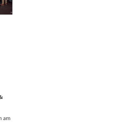
 &
n am