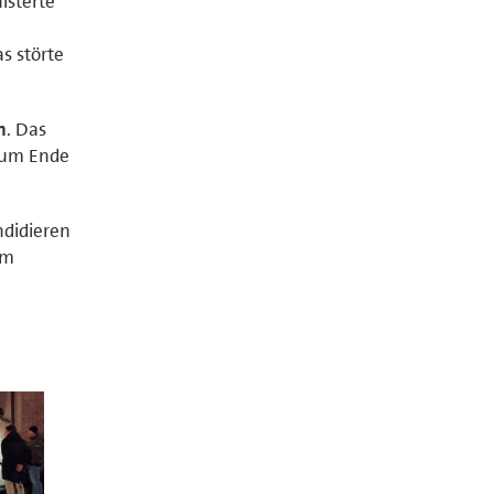
isterte
as störte
n
. Das
 zum Ende
ndidieren
em