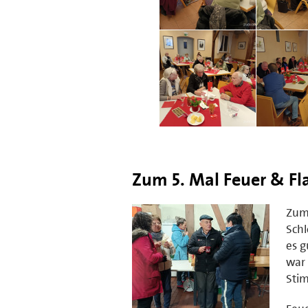
Zum 5. Mal Feuer & F
Zum 
Schl
es g
war 
Sti