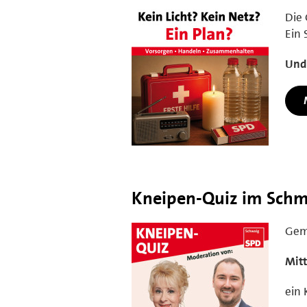
Die 
Ein 
Und
Kneipen-Quiz im Sch
Geme
Mitt
ein 