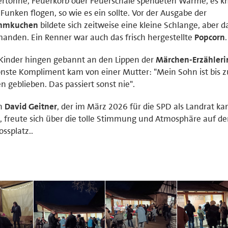
rtonne, Feuerkorb oder Feuerschale spendeten Wärme, es kn
Funken flogen, so wie es ein sollte. Vor der Ausgabe der
mmkuchen
bildete sich zeitweise eine kleine Schlange, aber d
anden. Ein Renner war auch das frisch hergestellte
Popcorn
.
Kinder hingen gebannt an den Lippen der
Märchen-Erzähleri
nste Kompliment kam von einer Mutter: "Mein Sohn ist bis
en geblieben. Das passiert sonst nie".
h
David Geitner
, der im März 2026 für die SPD als Landrat ka
, freute sich über die tolle Stimmung und Atmosphäre auf d
ossplatz..