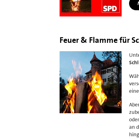
Feuer & Flamme für S
Unt
Schl
Währ
vers
ein
Aber
zube
ode
an 
hing