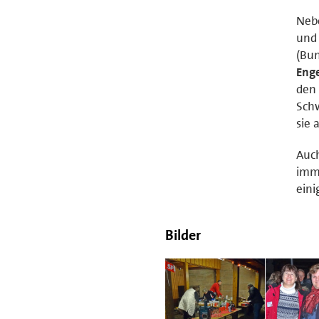
Neb
und
(Bu
Eng
den 
Schw
sie 
Auch
imme
eini
Bilder