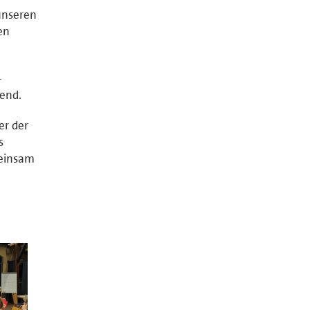
unseren
en
-
end.
er der
s
meinsam